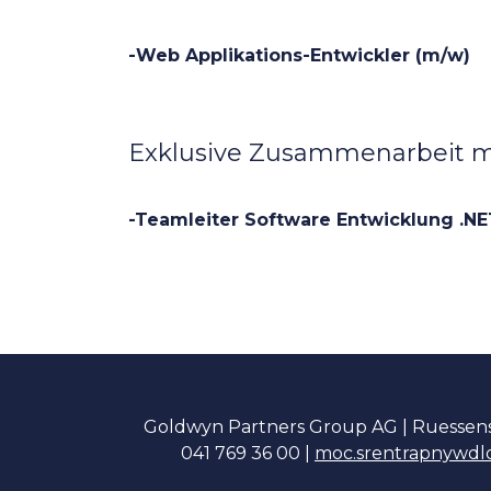
-Web Applikations-Entwickler (m/w)
Exklusive Zusammenarbeit mi
-Teamleiter Software Entwicklung .NE
Goldwyn Partners Group AG | Ruessenst
041 769 36 00 |
moc.srentrapnywdl