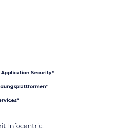
 Application Security“
ndungsplattformen“
ervices“
 Infocentric: