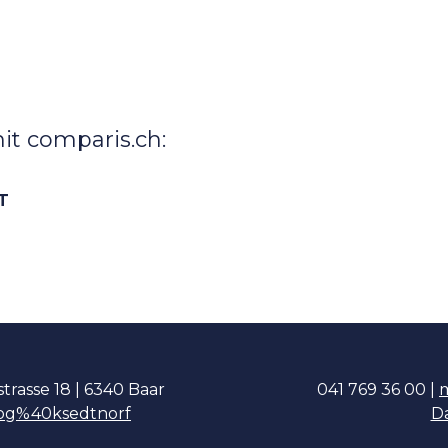
t comparis.ch:
T
rasse 18 | 6340 Baar
041 769 36 00 |
og%40ksedtnorf
D