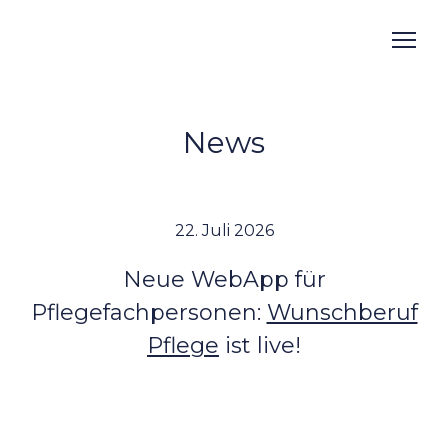
News
Home
Partners
Careers
22. Juli 2026
News
Neue WebApp für
Testimonials
Pflegefachpersonen:
Wunschberuf
Work@Goldwyn
Pflege
ist live!
Über uns & Kontakt