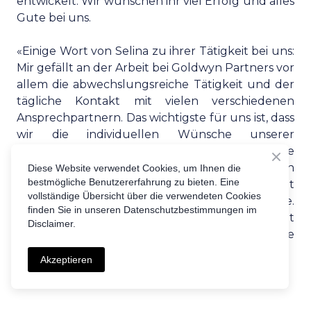
entwickelt. Wir wünschen ihr viel Erfolg und alles
Gute bei uns.
«Einige Wort von Selina zu ihrer Tätigkeit bei uns:
Mir gefällt an der Arbeit bei Goldwyn Partners vor
allem die abwechslungsreiche Tätigkeit und der
tägliche Kontakt mit vielen verschiedenen
Ansprechpartnern. Das wichtigste für uns ist, dass
wir die individuellen Wünsche unserer
Kandidaten berücksichtigen und so eine
massgeschneiderte Lösung anbieten können. Ich
Diese Website verwendet Cookies, um Ihnen die
bestmögliche Benutzererfahrung zu bieten. Eine
schätze es, dass mir bereits nach sehr kurzer Zeit
vollständige Übersicht über die verwendeten Cookies
viel Verantwortung übergeben wurde.
finden Sie in unseren Datenschutzbestimmungen im
Besonders gefällt mir auch die Zusammenarbeit
Disclaimer.
im Team und dass ich auf jedes einzelne
Teammitglied zählen kann.»
Akzeptieren